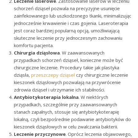
Leczenie laserowe
. Zastosowanie laserów w leczeniu
schorzeń dziąseł pozwala na precyzyjne usunięcie
zainfekowanego lub uszkodzonego tkanki, minimalizując
jednocześnie krwawienie i czas gojenia. Laseroterapia
jest coraz bardziej popularną opcją, umożliwiającą
skuteczne leczenie przy jednoczesnym zachowaniu
komfortu pacjenta.
Chirurgia dziąsłowa
. W zaawansowanych
przypadkach schorzeń dziąseł, konieczne może być
chirurgiczne leczenie. Procedury takie jak plastyka
dziąsła,
przeszczepy dziąseł
czy chirurgiczne leczenie
kieszonek dziąsłowych pozwalają na przywrócenie
zdrowia dziąseł i utrzymanie ich stabilności.
Antybiotykoterapia lokalna
. W niektórych
przypadkach, szczególnie przy zaawansowanych
stanach zapalnych, stosuje się antybiotykoterapię
lokalną, czyli bezpośrednie podawanie antybiotyków do
kieszonek dziąsłowych w celu zwalczania bakterii.
Leczenie przyczynowe
. Oprócz leczenia objawowego,